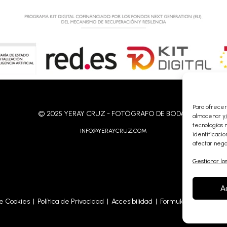
Para ofrecer
© 2025 YERAY CRUZ - FOTÓGRAFO DE BODAS
almacenar y/
tecnologías 
INFO@YERAYCRUZ.COM
identificacio
afectar nega
Gestionar los
A
de Cookies
|
Política de Privacidad
|
Accesibilidad
|
Formulario de Accesib